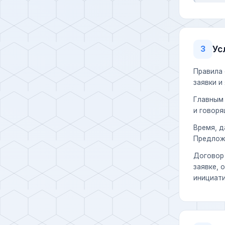
Ус
3
Правила 
заявки и
Главным 
и говоря
Время, д
Предлож
Договор 
заявке, 
инициати