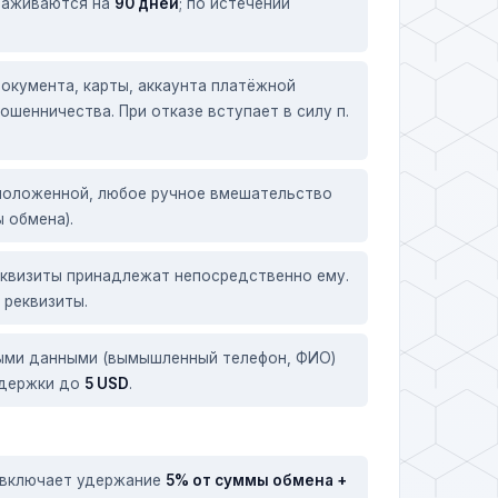
ораживаются на
90 дней
; по истечении
окумента, карты, аккаунта платёжной
шенничества. При отказе вступает в силу п.
положенной, любое ручное вмешательство
 обмена).
еквизиты принадлежат непосредственно ему.
 реквизиты.
ными данными (вымышленный телефон, ФИО)
ддержки до
5 USD
.
и включает удержание
5% от суммы обмена +