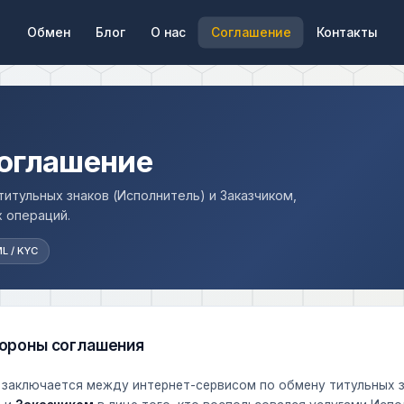
Обмен
Блог
О нас
Соглашение
Контакты
соглашение
тульных знаков (Исполнитель) и Заказчиком,
 операций.
L / KYC
ороны соглашения
 заключается между интернет-сервисом по обмену титульных 