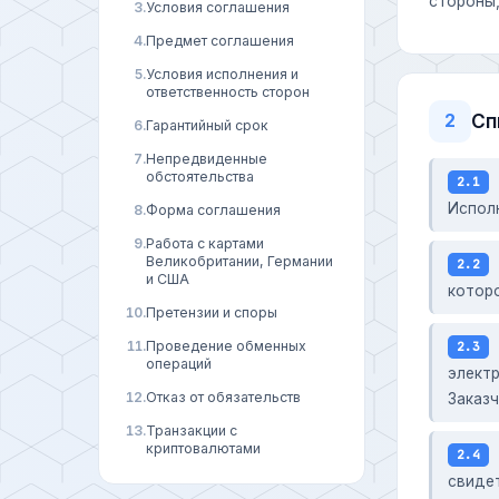
стороны
3.
Условия соглашения
4.
Предмет соглашения
5.
Условия исполнения и
ответственность сторон
Сп
2
6.
Гарантийный срок
7.
Непредвиденные
обстоятельства
2.1
Испол
8.
Форма соглашения
9.
Работа с картами
Великобритании, Германии
2.2
и США
котор
10.
Претензии и споры
11.
Проведение обменных
2.3
операций
элект
12.
Отказ от обязательств
Заказч
13.
Транзакции с
криптовалютами
2.4
свиде