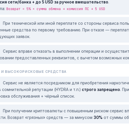
сия сети/банка + до 5 USD за ручное вмешательство
.
ла:
Возврат = 5% × сумма обмена + комиссия ПС + 5 USD
При технической или иной переплате со стороны сервиса пол
енные средства по первому требованию. При отказе — перепла
дующих заявок.
Сервис вправе отказать в выполнении операции и осуществит
новании предоставленных реквизитов, с вычетом возможных ко
 И ВЫСОКОРИСКОВЫЕ СРЕДСТВА
Сервис не является посредником для приобретения наркотиче
 сомнительной репутации (HYDRA и т.п.)
строго запрещено
. Пр
овка обслуживания + чёрный список.
При получении криптовалюты с повышенным риском сервис в
сти. Возврат «грязных» средств — за минусом
30%
от суммы об