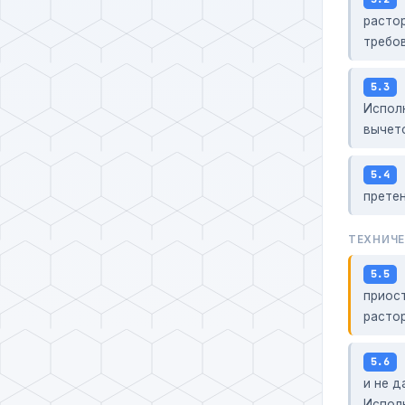
растор
требов
5.3
Исполн
вычет
5.4
претен
ТЕХНИЧЕ
5.5
приост
растор
5.6
и не д
Испол