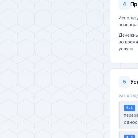
Пр
4
Использу
вознагра
Денежные
во время
услуги.
Ус
5
РАСХОЖД
5.1
перер
однос
5.2