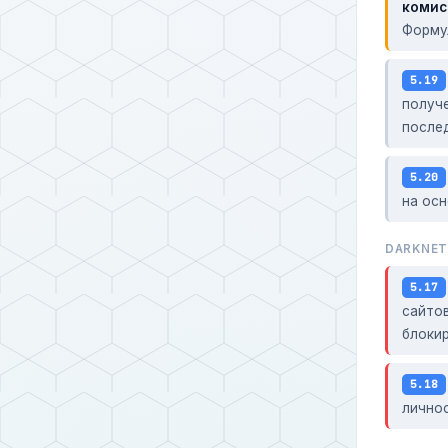
комис
Форму
5.19
получ
после
5.20
на ос
DARKNET
5.17
сайтов
блокир
5.18
лично