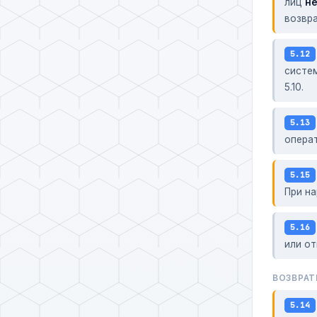
лиц
н
возвра
5.12
систем
5.10.
5.13
опера
5.15
При н
5.16
или о
ВОЗВРАТ
5.14