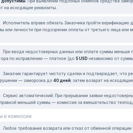
е допустимы
. При выявлении подобных обменов средства зам
т на исходящие реквизиты.
Исполнитель вправе обязать Заказчика пройти верификацию д
ы или личности при подозрении оплаты от третьего лица или мо
При вводе недостоверных данных или оплате суммы меньше 
тора по исправлению — платное (до
5 USD
независимо от суммы
Заказчик гарантирует чистоту сделки и подтверждает, что р
арушении — заморозка до
40 дней
; затем возврат на исходящие
Сервис автоматический. При прерывании заявки недостовер
тправкой меньшей суммы — комиссия за вмешательство техпо
Ы И КОМИССИИ
Любое требование возврата или отказ от обменной операци