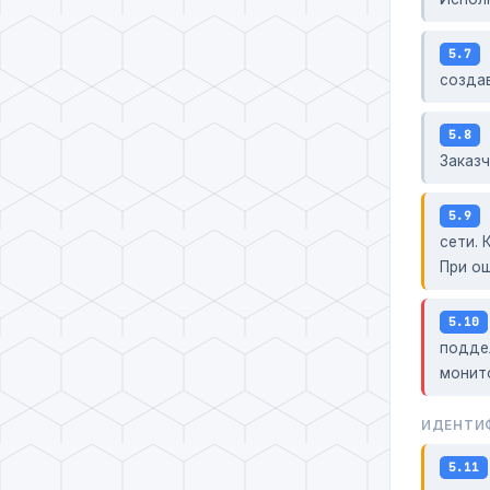
5.7
созда
5.8
Заказч
5.9
сети.
При о
5.10
подде
монит
ИДЕНТИФ
5.11