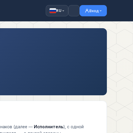
Вход
RU
знаков (далее —
Исполнитель
), с одной