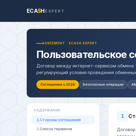
ECA
$
H
EXPERT
AGREEMENT · ECASH EXPERT
Пользовательское 
Договор между интернет-сервисом обмена ти
регулирующий условия проведения обменных
Соглашение v.2026
Безопасные операции
AM
СОДЕРЖАНИЕ
Ст
1
1.
Стороны соглашения
2.
Список терминов
Договор