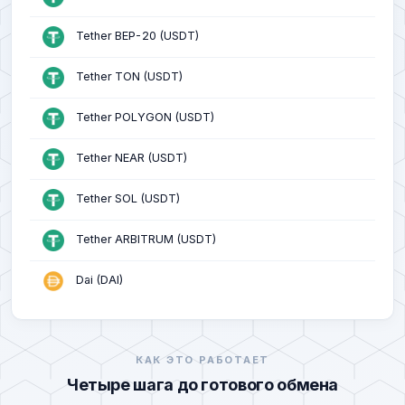
TrueUSD ERC20 (TUSD)
Tether BEP-20 (USDT)
Tether Gold ERC20 (XAUT)
Tether TON (USDT)
Privat 24 (UAH)
Tether POLYGON (USDT)
MonoBank (UAH)
Tether NEAR (USDT)
Ощадбанк (UAH)
Tether SOL (USDT)
УкрСиббанк (UAH)
Tether ARBITRUM (USDT)
OTP Bank (UAH)
Dai (DAI)
A-Bank (UAH)
USDCoin (ERC20)
Izibank (UAH)
КАК ЭТО РАБОТАЕТ
USDCoin (BEP20)
ПУМБ (UAH)
Четыре шага до готового обмена
USDCoin (POLYGON)