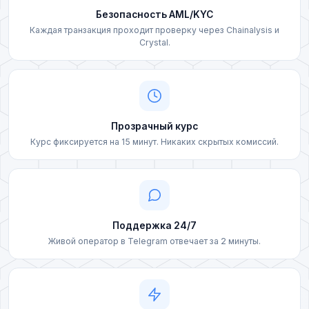
Bereke Bank (KZT)
Безопасность AML/KYC
Izibank (UAH)
Каждая транзакция проходит проверку через Chainalysis и
Crystal.
Фридом Банк (KZT)
ПУМБ (UAH)
ForteBank (KZT)
Райффайзен (UAH)
Kaspi Bank (KZT)
Sense Bank (UAH)
Прозрачный курс
Jusan Bank (KZT)
Курс фиксируется на 15 минут. Никаких скрытых комиссий.
Visa/MasterCard (UAH)
ЦентрКредит (KZT)
Visa/MasterCard (PLN)
Карта Элкарт (KGS)
Банковская карта (EUR)
Поддержка 24/7
Наличные USD (Чернигов)
Живой оператор в Telegram отвечает за 2 минуты.
Банковская карта (USD)
Наличные UAH (Чернигов)
Visa/MasterCard (KZT)
Наличные USD (Винница)