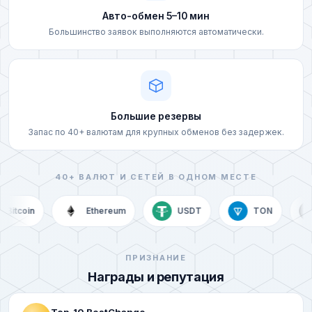
Банковская карта (UZS)
Volet (USD)
Авто-обмен 5–10 мин
Банковская карта (AZN)
Большинство заявок выполняются автоматически.
Volet (EUR)
Банковская карта (AMD)
Volet (KZT)
Банковская карта (AED)
Bitcoin (BTC)
Большие резервы
Банковская карта (CZK)
Запас по 40+ валютам для крупных обменов без задержек.
Bitcoin Cash (BCH)
Банковская карта (GBP)
Ethereum (ETH)
40+ ВАЛЮТ И СЕТЕЙ В ОДНОМ МЕСТЕ
Банковская карта (GEL)
Aptos (APT)
Bitcoin
Ethereum
USDT
TON
Банковская карта (INR)
BNB BEP20 (BNB)
Банковская карта (MDL)
ПРИЗНАНИЕ
TRON (TRX)
Награды и репутация
Банковская карта (KGS)
Ripple (XRP)
Top-10 BestChange