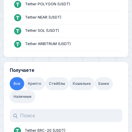
Tether POLYGON (USDT)
Tether NEAR (USDT)
Tether SOL (USDT)
Tether ARBITRUM (USDT)
Dai (DAI)
Получаете
USDCoin (ERC20)
Все
Крипто
Стейблы
Кошельки
Банки
USDCoin (BEP20)
Наличные
USDCoin (POLYGON)
USDCoin (SOL)
TrueUSD TRC20 (TUSD)
Tether ERC-20 (USDT)