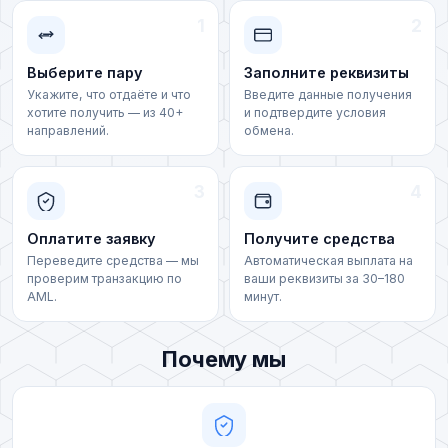
Райффайзен (UAH)
1
2
USDCoin (SOL)
Sense Bank (UAH)
Выберите пару
Заполните реквизиты
TrueUSD TRC20 (TUSD)
Укажите, что отдаёте и что
Введите данные получения
Visa/MasterCard (UAH)
хотите получить — из 40+
и подтвердите условия
направлений.
обмена.
TrueUSD ERC20 (TUSD)
Visa/MasterCard (KZT)
Tether Gold ERC20 (XAUT)
3
4
Банковская карта (AZN)
Privat 24 (UAH)
Оплатите заявку
Получите средства
Банковская карта (KGS)
Переведите средства — мы
Автоматическая выплата на
MonoBank (UAH)
проверим транзакцию по
ваши реквизиты за 30–180
Банковский счет (UAH)
AML.
минут.
Ощадбанк (UAH)
Счет компании (UAH)
Почему мы
УкрСиббанк (UAH)
Евразийский банк (KZT)
OTP Bank (UAH)
HalykBank (KZT)
A-Bank (UAH)