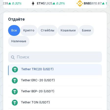
239
▲ 0.32%
ETH
$1,925
▲ 0.21%
BNB
$610.87
▲ 1.97%
Отдаёте
Все
Крипто
Стейблы
Кошельки
Банки
Наличные
Tether TRC20 (USDT)
Tether ERC-20 (USDT)
Tether BEP-20 (USDT)
Tether TON (USDT)