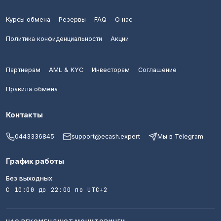
Revolut (EUR)
NEO (NEO)
Курсы обмена
Резервы
FAQ
О нас
SEPA (EUR)
DASH (DASH)
Политика конфиденциальности
Акции
Wise (EUR)
Uniswap (UNI)
PaySera (EUR)
Партнерам
AML & KYC
Инвесторам
Соглашение
DOGE (DOGE)
Правила обмена
BLIK (PLN)
Stellar (XLM)
Евразийский банк (KZT)
Контакты
Chainlink (LINK)
HalykBank (KZT)
0443336845
support@ecash.expert
Мы в Telegram
Ether Classic (ETC)
Bereke Bank (KZT)
График работы
NEAR Protocol (NEAR)
Без выходных
Фридом Банк (KZT)
С 10:00 до 22:00 по UTC+2
Monero (XMR)
ForteBank (KZT)
PayPal (GBP)