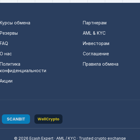
Банковская карта 
Курсы обмена
Партнерам
Visa/MasterCard (K
Резервы
AML & KYC
Банковская карта (
FAQ
Инвесторам
Банковская карта 
О нас
Соглашение
Политика
Правила обмена
Банковская карта 
конфиденциальности
Банковская карта (
Акции
Банковская карта 
Банковская карта 
Банковская карта (
Банковская карта (
© 2026 Ecash Expert · AML / KYC · Trusted crypto exchange