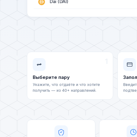
Dai (DAI)
USDCoin (ERC20)
USDCoin (BEP20)
USDCoin (POLYGON)
USDCoin (SOL)
1
TrueUSD TRC20 (TUSD)
Выберите пару
Запол
Укажите, что отдаёте и что хотите
Введит
TrueUSD ERC20 (TUSD)
получить — из 40+ направлений.
подтве
Tether Gold ERC20 (XAUT)
Privat 24 (UAH)
MonoBank (UAH)