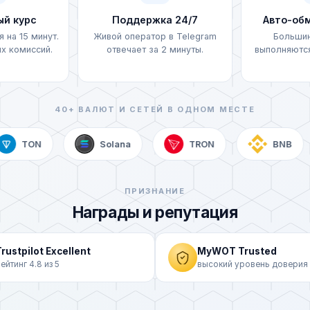
УкрСиббанк (UAH)
ый курс
Поддержка 24/7
Авто-обм
 на 15 минут.
Живой оператор в Telegram
Большин
OTP Bank (UAH)
х комиссий.
отвечает за 2 минуты.
выполняются
A-Bank (UAH)
Izibank (UAH)
40+ ВАЛЮТ И СЕТЕЙ В ОДНОМ МЕСТЕ
ПУМБ (UAH)
TON
Solana
TRON
BNB
Райффайзен (UAH)
ПРИЗНАНИЕ
Sense Bank (UAH)
Награды и репутация
Visa/MasterCard (U
rustpilot Excellent
MyWOT Trusted
ейтинг 4.8 из 5
высокий уровень доверия
Visa/MasterCard (P
Банковская карта (