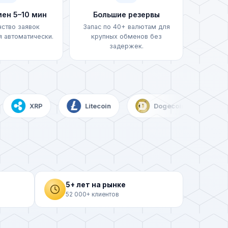
ен 5–10 мин
Большие резервы
ство заявок
Запас по 40+ валютам для
 автоматически.
крупных обменов без
задержек.
XRP
Litecoin
Dogecoin
DA
AH)
5+ лет на рынке
52 000+ клиентов
LN)
EUR)