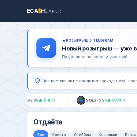
ECA
$
H
EXPERT
РОЗЫГРЫШ В TELEGRAM
Новый розыгрыш — уже в
Подпишись на канал и участвуй.
Все поступающие средства проходят AML-пров
BNB
$592.89
▲ 0.16%
SOL
$73.94
▲ 0.94%
Отдаёте
Все
Крипто
Стейблы
Кошельки
Банки