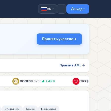
Вход
RU
Принять участие
Правила AML →
DOGE
$0.0700
▲ 1.45%
TRX
$0.3278
▲ 0.06%
Кошельки
Банки
Наличные