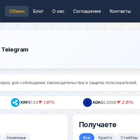
Обмен
Блог
О нас
Соглашение
Контакты
 Telegram
ерку для соблюдения законодательства и защиты пользователей.
XRP
$1.03
▼ 1.97%
ADA
$0.2006
▼ 2.81%
Получаете
Наличные
Все
Крипто
Стейблы