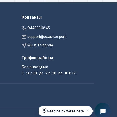
(USD)
Контакты
ZT)
0443336845
UZS)
support@ecash.expert
(AZN)
Мы в Telegram
(AMD)
График работы
Без выходных
AED)
С 10:00 до 22:00 по UTC+2
(CZK)
(GBP)
GEL)
×
👋
Need help? We're here
INR)