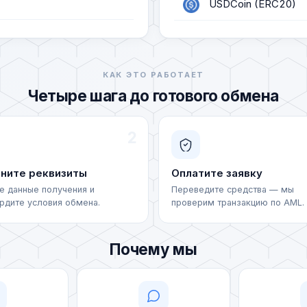
USDCoin (ERC20)
USDCoin (BEP20)
USDCoin (POLYGON
КАК ЭТО РАБОТАЕТ
Четыре шага до готового обмена
USDCoin (SOL)
TrueUSD TRC20 (T
2
TrueUSD ERC20 (T
ните реквизиты
Оплатите заявку
е данные получения и
Переведите средства — мы
Tether Gold ERC20 
рдите условия обмена.
проверим транзакцию по AML.
Privat 24 (UAH)
Почему мы
MonoBank (UAH)
Ощадбанк (UAH)