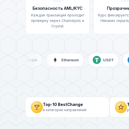
Ощадбанк (UAH)
Безопасность AML/KYC
Прозрачн
Каждая транзакция проходит
Курс фиксируется
УкрСиббанк (UAH)
проверку через Chainalysis и
Никаких скрыты
Crystal.
OTP Bank (UAH)
A-Bank (UAH)
Izibank (UAH)
Bitcoin
Ethereum
USDT
ПУМБ (UAH)
Райффайзен (UAH)
Sense Bank (UAH)
Top-10 BestChange
T
в категории направлений
Visa/MasterCard (UAH)
р
Visa/MasterCard (KZT)