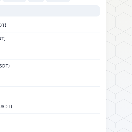
DT)
DT)
SDT)
)
USDT)