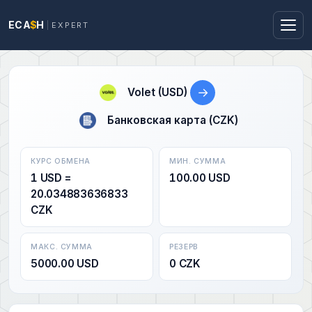
ECA
$
H
EXPERT
→
Volet (USD)
Банковская карта (CZK)
КУРС ОБМЕНА
МИН. СУММА
1 USD =
100.00 USD
20.034883636833
CZK
МАКС. СУММА
РЕЗЕРВ
5000.00 USD
0 CZK