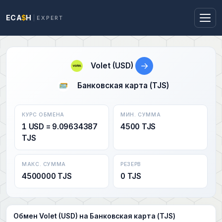
ECA
$
H
EXPERT
→
Volet (USD)
Банковская карта (TJS)
КУРС ОБМЕНА
МИН. СУММА
1 USD = 9.09634387
4500 TJS
TJS
МАКС. СУММА
РЕЗЕРВ
4500000 TJS
0 TJS
Обмен Volet (USD) на Банковская карта (TJS)