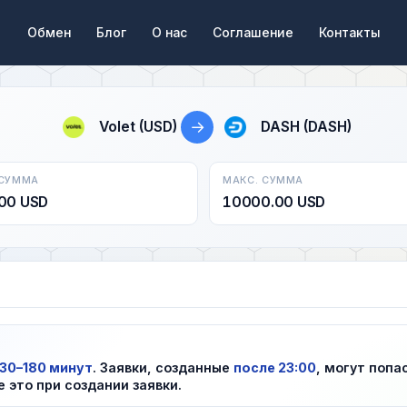
Обмен
Блог
О нас
Соглашение
Контакты
→
Volet (USD)
DASH (DASH)
 СУММА
МАКС. СУММА
00 USD
10000.00 USD
30–180 минут
. Заявки, созданные
после 23:00
, могут попа
е это при создании заявки.