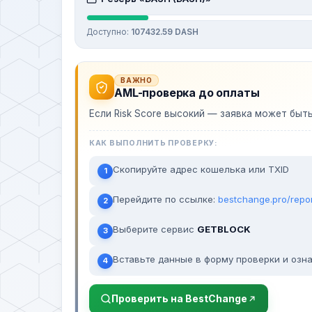
Доступно:
107432.59 DASH
ВАЖНО
AML-проверка до оплаты
Если Risk Score высокий — заявка может быт
КАК ВЫПОЛНИТЬ ПРОВЕРКУ:
Скопируйте адрес кошелька или TXID
1
Перейдите по ссылке:
bestchange.pro/repo
2
Выберите сервис
GETBLOCK
3
Вставьте данные в форму проверки и озна
4
Проверить на BestChange