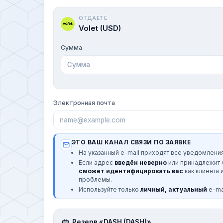
ОТДАЕТЕ
Volet (USD)
Сумма
Электронная почта
ЭТО ВАШ КАНАЛ СВЯЗИ ПО ЗАЯВКЕ
На указанный e-mail приходят все уведомления
Если адрес
введён неверно
или принадлежит
сможет идентифицировать вас
как клиента 
проблемы.
Используйте только
личный, актуальный
e-mai
Резерв «DASH (DASH)»