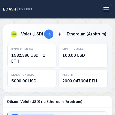
ECA
$
H
EXPERT
→
Volet (USD)
Ethereum (Arbitrum)
КУРС ОБМЕНА
МИН. СУММА
1982.396 USD = 1
100.00 USD
ETH
МАКС. СУММА
РЕЗЕРВ
5000.00 USD
2000.047604 ETH
Обмен Volet (USD) на Ethereum (Arbitrum)