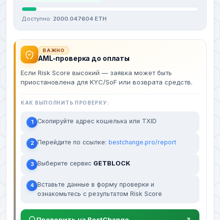
Доступно:
2000.047604 ETH
ВАЖНО
AML-проверка до оплаты
Если Risk Score высокий — заявка может быть
приостановлена для KYC/SoF или возврата средств.
КАК ВЫПОЛНИТЬ ПРОВЕРКУ:
Скопируйте адрес кошелька или TXID
1
Перейдите по ссылке:
bestchange.pro/report
2
Выберите сервис
GETBLOCK
3
Вставьте данные в форму проверки и
4
ознакомьтесь с результатом Risk Score
Проверить на BestChange