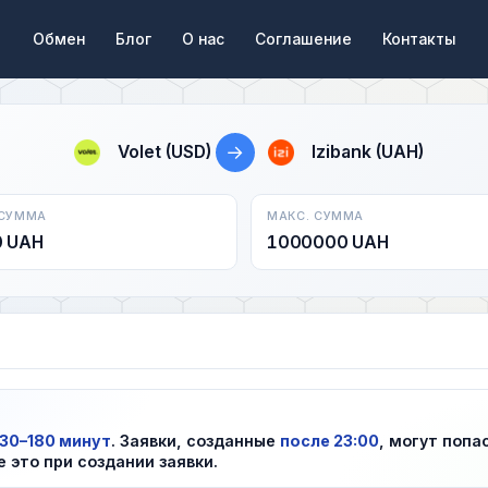
Обмен
Блог
О нас
Соглашение
Контакты
→
Volet (USD)
Izibank (UAH)
 СУММА
МАКС. СУММА
0 UAH
1000000 UAH
30–180 минут
. Заявки, созданные
после 23:00
, могут попа
е это при создании заявки.