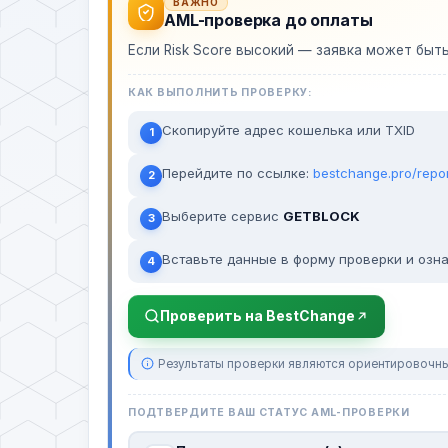
ВАЖНО
AML-проверка до оплаты
Если Risk Score высокий — заявка может быт
КАК ВЫПОЛНИТЬ ПРОВЕРКУ:
Скопируйте адрес кошелька или TXID
1
Перейдите по ссылке:
bestchange.pro/repo
2
Выберите сервис
GETBLOCK
3
Вставьте данные в форму проверки и озна
4
Проверить на BestChange
Результаты проверки являются ориентировочны
ПОДТВЕРДИТЕ ВАШ СТАТУС AML-ПРОВЕРКИ