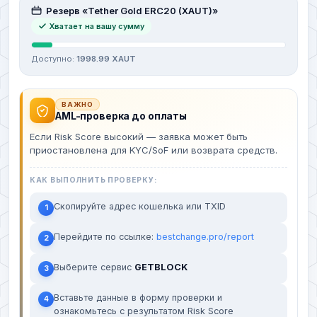
Резерв «Tether Gold ERC20 (XAUT)»
Хватает на вашу сумму
Доступно:
1998.99 XAUT
ВАЖНО
AML-проверка до оплаты
Если Risk Score высокий — заявка может быть
приостановлена для KYC/SoF или возврата средств.
КАК ВЫПОЛНИТЬ ПРОВЕРКУ:
Скопируйте адрес кошелька или TXID
1
Перейдите по ссылке:
bestchange.pro/report
2
Выберите сервис
GETBLOCK
3
Вставьте данные в форму проверки и
4
ознакомьтесь с результатом Risk Score