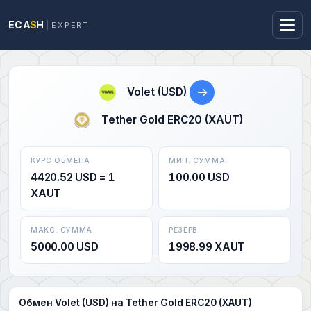
ECA
$
H
EXPERT
→
Volet (USD)
Tether Gold ERC20 (XAUT)
КУРС ОБМЕНА
МИН. СУММА
4420.52 USD = 1
100.00 USD
XAUT
МАКС. СУММА
РЕЗЕРВ
5000.00 USD
1998.99 XAUT
Обмен Volet (USD) на Tether Gold ERC20 (XAUT)