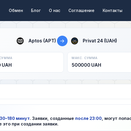
Обмен
Блог
О нас
Соглашение
Контакты
→
Aptos (APT)
Privat 24 (UAH)
 СУММА
МАКС. СУММА
0 UAH
500000 UAH
30–180 минут
. Заявки, созданные
после 23:00
, могут попа
е это при создании заявки.