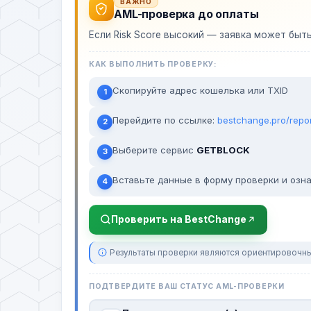
ВАЖНО
AML-проверка до оплаты
Если Risk Score высокий — заявка может быт
КАК ВЫПОЛНИТЬ ПРОВЕРКУ:
Скопируйте адрес кошелька или TXID
1
Перейдите по ссылке:
bestchange.pro/repo
2
Выберите сервис
GETBLOCK
3
Вставьте данные в форму проверки и озна
4
Проверить на BestChange
Результаты проверки являются ориентировочны
ПОДТВЕРДИТЕ ВАШ СТАТУС AML-ПРОВЕРКИ