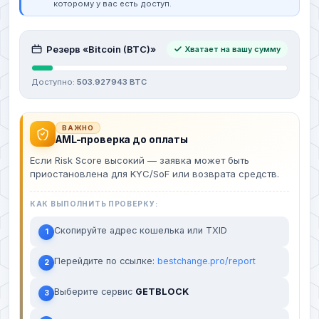
которому у вас есть доступ.
Резерв «Bitcoin (BTC)»
Хватает на вашу сумму
Доступно:
503.927943 BTC
ВАЖНО
AML-проверка до оплаты
Если Risk Score высокий — заявка может быть
приостановлена для KYC/SoF или возврата средств.
КАК ВЫПОЛНИТЬ ПРОВЕРКУ:
Скопируйте адрес кошелька или TXID
1
Перейдите по ссылке:
bestchange.pro/report
2
Выберите сервис
GETBLOCK
3