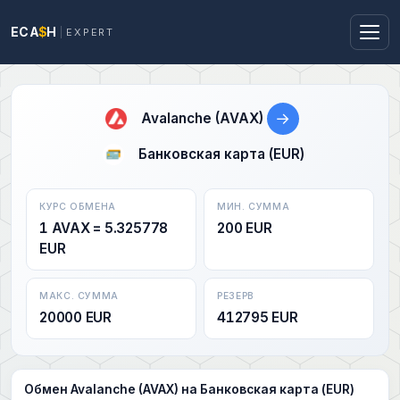
ECA
$
H
EXPERT
→
Avalanche (AVAX)
Банковская карта (EUR)
КУРС ОБМЕНА
МИН. СУММА
1 AVAX = 5.325778
200 EUR
EUR
МАКС. СУММА
РЕЗЕРВ
20000 EUR
412795 EUR
Обмен Avalanche (AVAX) на Банковская карта (EUR)