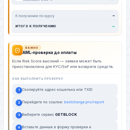
К получению по курсу
—
—
ИТОГО К ПОЛУЧЕНИЮ
ВАЖНО
AML-проверка до оплаты
Если Risk Score высокий — заявка может быть
приостановлена для KYC/SoF или возврата средств.
КАК ВЫПОЛНИТЬ ПРОВЕРКУ:
Скопируйте адрес кошелька или TXID
1
Перейдите по ссылке:
bestchange.pro/report
2
Выберите сервис
GETBLOCK
3
Вставьте данные в форму проверки и
4