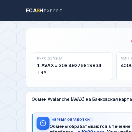
ECA
$
H
EXPERT
КУРС ОБМЕНА
МИН.
1 AVAX = 308.49276819834
400
TRY
Обмен Avalanche (AVAX) на Банковская карта
ВРЕМЯ ОБРАБОТКИ
Обмены обрабатываются в течение
обработаны
с 10:00 утра
. Учитывайт