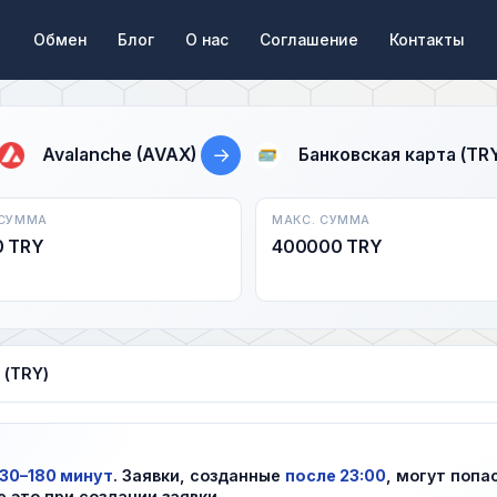
Обмен
Блог
О нас
Соглашение
Контакты
→
Avalanche (AVAX)
Банковская карта (TR
 СУММА
МАКС. СУММА
0 TRY
400000 TRY
 (TRY)
30–180 минут
. Заявки, созданные
после 23:00
, могут попа
е это при создании заявки.