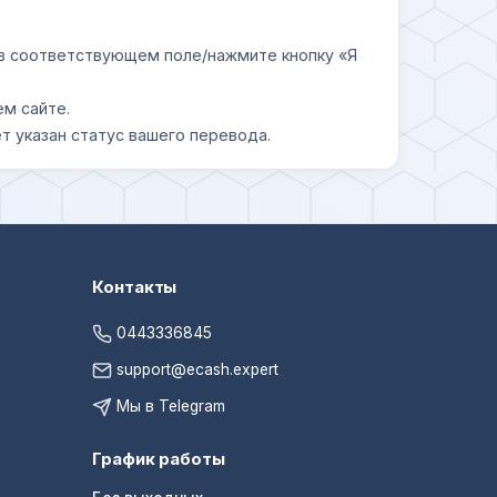
у в соответствующем поле/нажмите кнопку «Я
ем сайте.
т указан статус вашего перевода.
Контакты
0443336845
support@ecash.expert
Мы в Telegram
График работы