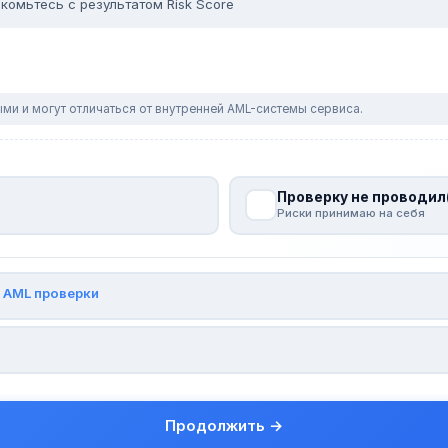
комьтесь с результатом Risk Score
ми и могут отличаться от внутренней AML-системы сервиса.
Проверку не проводил
Риски принимаю на себя
и
AML проверки
Продолжить →