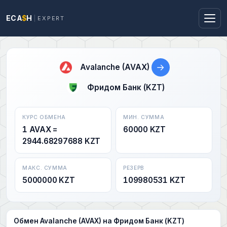
ECA
$
H
EXPERT
→
Avalanche (AVAX)
Фридом Банк (KZT)
КУРС ОБМЕНА
МИН. СУММА
1 AVAX =
60000 KZT
2944.68297688 KZT
МАКС. СУММА
РЕЗЕРВ
5000000 KZT
109980531 KZT
Обмен Avalanche (AVAX) на Фридом Банк (KZT)