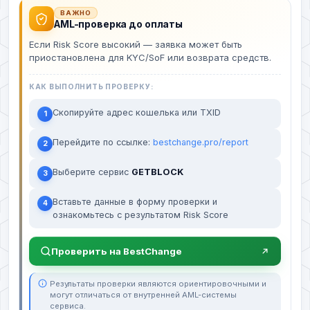
ВАЖНО
AML-проверка до оплаты
Если Risk Score высокий — заявка может быть
приостановлена для KYC/SoF или возврата средств.
КАК ВЫПОЛНИТЬ ПРОВЕРКУ:
Скопируйте адрес кошелька или TXID
1
Перейдите по ссылке:
bestchange.pro/report
2
Выберите сервис
GETBLOCK
3
Вставьте данные в форму проверки и
4
ознакомьтесь с результатом Risk Score
Проверить на BestChange
Результаты проверки являются ориентировочными и
могут отличаться от внутренней AML-системы
сервиса.