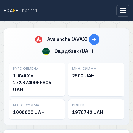
ECA
$
H
EXPERT
→
Avalanche (AVAX)
Ощадбанк (UAH)
КУРС ОБМЕНА
МИН. СУММА
1 AVAX =
2500 UAH
272.8740956805
UAH
МАКС. СУММА
РЕЗЕРВ
1000000 UAH
1970742 UAH