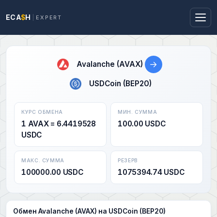
ECA
$
H
EXPERT
→
Avalanche (AVAX)
USDCoin (BEP20)
КУРС ОБМЕНА
МИН. СУММА
1 AVAX = 6.4419528
100.00 USDC
USDC
МАКС. СУММА
РЕЗЕРВ
100000.00 USDC
1075394.74 USDC
Обмен Avalanche (AVAX) на USDCoin (BEP20)