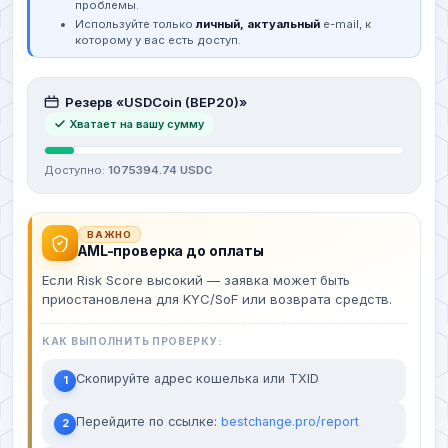
проблемы.
Используйте только
личный, актуальный
e-mail, к
которому у вас есть доступ.
Резерв «USDCoin (BEP20)»
Хватает на вашу сумму
Доступно:
1075394.74 USDC
ВАЖНО
AML-проверка до оплаты
Если Risk Score высокий — заявка может быть
приостановлена для KYC/SoF или возврата средств.
КАК ВЫПОЛНИТЬ ПРОВЕРКУ:
Скопируйте адрес кошелька или TXID
1
Перейдите по ссылке:
bestchange.pro/report
2