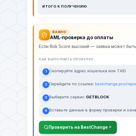
ИТОГО К ПОЛУЧЕНИЮ
ВАЖНО
AML-проверка до оплаты
Если Risk Score высокий — заявка может быт
КАК ВЫПОЛНИТЬ ПРОВЕРКУ:
Скопируйте адрес кошелька или TXID
1
Перейдите по ссылке:
bestchange.pro/repo
2
Выберите сервис
GETBLOCK
3
Вставьте данные в форму проверки и озна
4
Проверить на BestChange