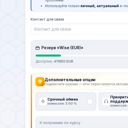
проблемы.
Используйте только
личный, актуальный
e-mai
Контакт для связи
Резерв «Wise (EUR)»
Доступно:
411650 EUR
Дополнительные опции
Подключите нужные — итог пересчитается автома
Приорит
Срочный обмен
поддерж
комиссия: 3.00 %
комиссия:
К получению по курсу