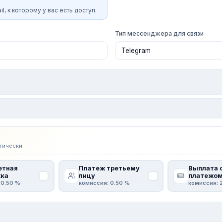
l, к которому у вас есть доступ.
Тип мессенджера для связи
тически
етная
Платеж третьему
Выплата 
ка
лицу
платежо
 0.50 %
комиссия: 0.50 %
комиссия: 