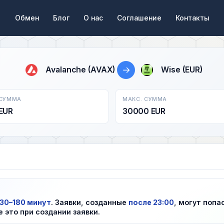
Обмен
Блог
О нас
Соглашение
Контакты
→
Avalanche (AVAX)
Wise (EUR)
 СУММА
МАКС. СУММА
EUR
30000 EUR
30–180 минут
. Заявки, созданные
после 23:00
, могут попа
е это при создании заявки.