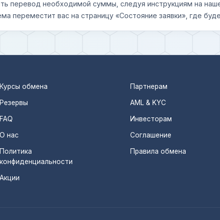
шить перевод необходимой суммы, следуя инструкциям на наш
ема переместит вас на страницу «Состояние заявки», где буде
Курсы обмена
Партнерам
Резервы
AML & KYC
FAQ
Инвесторам
О нас
Соглашение
Политика
Правила обмена
конфиденциальности
Акции