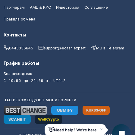
Партнерам
AML & KYC
Инвесторам
Соглашение
Правила обмена
Контакты
0443336845
support@ecash.expert
Мы в Telegram
График работы
Без выходных
С 10:00 до 22:00 по UTC+2
НАС РЕКОМЕНДУЮТ МОНИТОРИНГИ
×
👋
Need help? We're here
© 2026 Ecash Expert · AML / KYC · Trusted crypto exchange