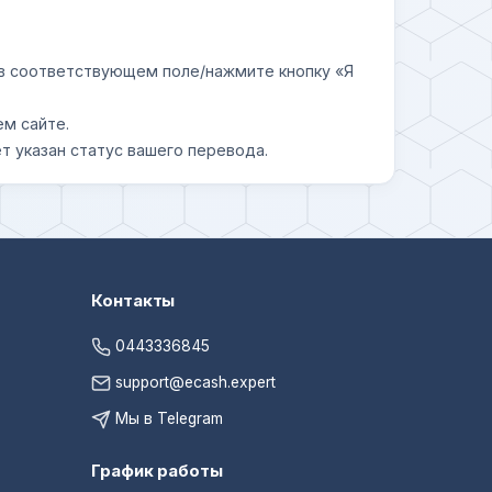
у в соответствующем поле/нажмите кнопку «Я
ем сайте.
т указан статус вашего перевода.
Контакты
0443336845
support@ecash.expert
Мы в Telegram
График работы