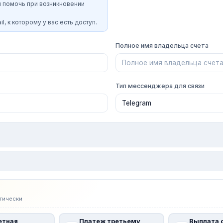
и помочь при возникновении
l, к которому у вас есть доступ.
Полное имя владельца счета
Тип мессенджера для связи
тически
етная
Платеж третьему
Выплата 