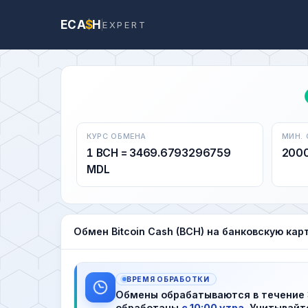
ECA
$
H
EXPERT
КУРС ОБМЕНА
МИН.
1 BCH = 3469.6793296759
200
MDL
Обмен Bitcoin Cash (BCH) на банковскую кар
ВРЕМЯ ОБРАБОТКИ
Обмены обрабатываются в течение
обработаны
с 10:00 утра
. Учитывайт