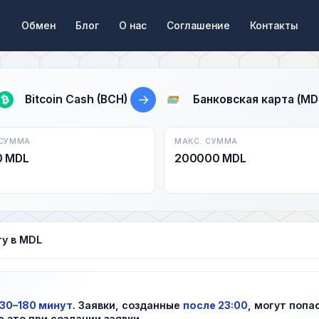
Обмен
Блог
О нас
Соглашение
Контакты
→
Bitcoin Cash (BCH)
Банковская карта (MD
 СУММА
МАКС. СУММА
0 MDL
200000 MDL
ту в MDL
30–180 минут
. Заявки, созданные
после 23:00
, могут попа
е это при создании заявки.