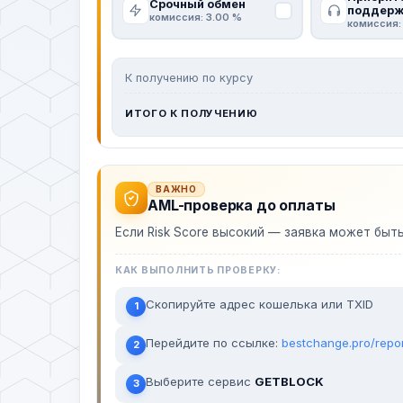
Срочный обмен
поддерж
комиссия: 3.00 %
комиссия:
К получению по курсу
ИТОГО К ПОЛУЧЕНИЮ
ВАЖНО
AML-проверка до оплаты
Если Risk Score высокий — заявка может быт
КАК ВЫПОЛНИТЬ ПРОВЕРКУ:
Скопируйте адрес кошелька или TXID
1
Перейдите по ссылке:
bestchange.pro/repo
2
Выберите сервис
GETBLOCK
3