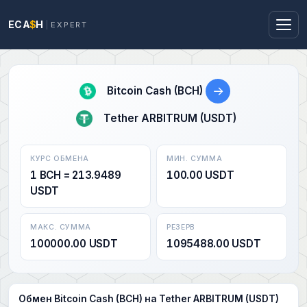
ECA
$
H
EXPERT
→
Bitcoin Cash (BCH)
Tether ARBITRUM (USDT)
КУРС ОБМЕНА
МИН. СУММА
1 BCH = 213.9489
100.00 USDT
USDT
МАКС. СУММА
РЕЗЕРВ
100000.00 USDT
1095488.00 USDT
Обмен Bitcoin Cash (BCH) на Tether ARBITRUM (USDT)