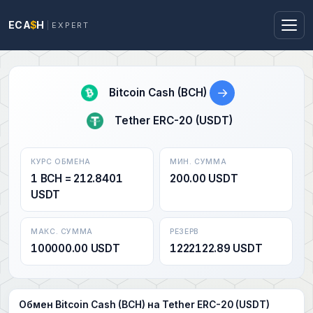
ECA
$
H
EXPERT
→
Bitcoin Cash (BCH)
Tether ERC-20 (USDT)
КУРС ОБМЕНА
МИН. СУММА
1 BCH = 212.8401
200.00 USDT
USDT
МАКС. СУММА
РЕЗЕРВ
100000.00 USDT
1222122.89 USDT
Обмен Bitcoin Cash (BCH) на Tether ERC-20 (USDT)