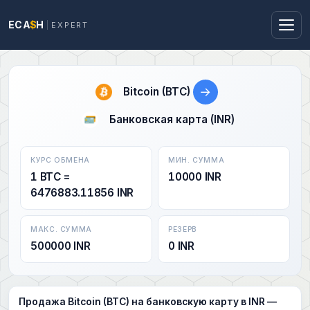
ECA
$
H
EXPERT
→
Bitcoin (BTC)
Банковская карта (INR)
КУРС ОБМЕНА
МИН. СУММА
1 BTC =
10000 INR
6476883.11856 INR
МАКС. СУММА
РЕЗЕРВ
500000 INR
0 INR
Продажа Bitcoin (BTC) на банковскую карту в INR —