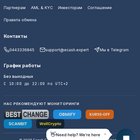
Партнерам
AML & KYC
Инвесторам
Соглашение
Правила обмена
Контакты
0443336845
support@ecash.expert
Мы в Telegram
График работы
Без выходных
С 10:00 до 22:00 по UTC+2
НАС РЕКОМЕНДУЮТ МОНИТОРИНГИ
×
👋
Need help? We're here
© 2026 Ecash Expert · AML / KYC · Trusted crypto exchange