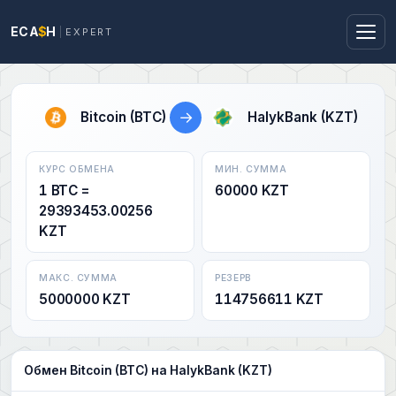
ECA
$
H
EXPERT
→
Bitcoin (BTC)
HalykBank (KZT)
КУРС ОБМЕНА
МИН. СУММА
1 BTC =
60000 KZT
29393453.00256
KZT
МАКС. СУММА
РЕЗЕРВ
5000000 KZT
114756611 KZT
Обмен Bitcoin (BTC) на HalykBank (KZT)