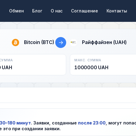
Обмен
Блог
О нас
Соглашение
Контакты
→
Bitcoin (BTC)
Райффайзен (UAH)
 СУММА
МАКС. СУММА
0 UAH
1000000 UAH
30–180 минут
. Заявки, созданные
после 23:00
, могут попа
е это при создании заявки.