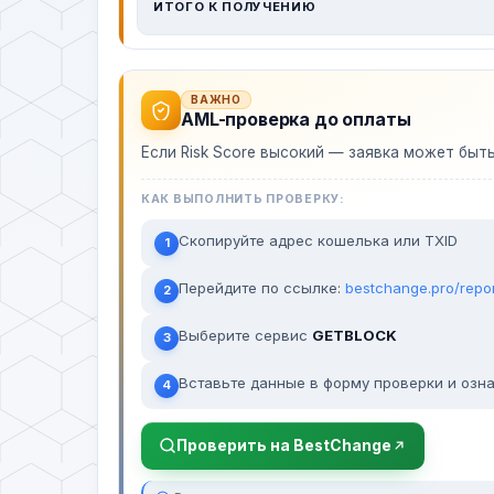
ИТОГО К ПОЛУЧЕНИЮ
ВАЖНО
AML-проверка до оплаты
Если Risk Score высокий — заявка может быт
КАК ВЫПОЛНИТЬ ПРОВЕРКУ:
Скопируйте адрес кошелька или TXID
1
Перейдите по ссылке:
bestchange.pro/repo
2
Выберите сервис
GETBLOCK
3
Вставьте данные в форму проверки и озна
4
Проверить на BestChange