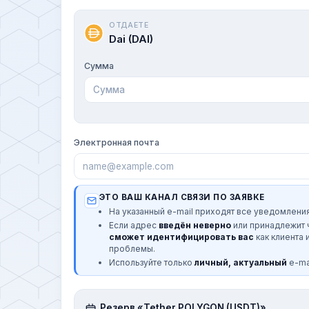
ОТДАЕТЕ
Dai (DAI)
Сумма
Электронная почта
ЭТО ВАШ КАНАЛ СВЯЗИ ПО ЗАЯВКЕ
На указанный e-mail приходят все уведомления
Если адрес
введён неверно
или принадлежит
сможет идентифицировать вас
как клиента 
проблемы.
Используйте только
личный, актуальный
e-mai
Резерв «Tether POLYGON (USDT)»