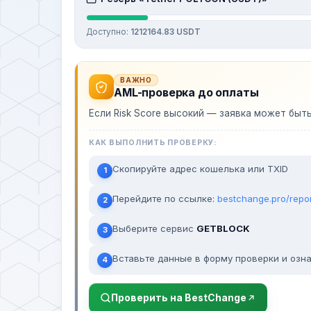
Доступно:
1212164.83 USDT
ВАЖНО
AML-проверка до оплаты
Если Risk Score высокий — заявка может быт
КАК ВЫПОЛНИТЬ ПРОВЕРКУ:
Скопируйте адрес кошелька или TXID
1
Перейдите по ссылке:
bestchange.pro/repo
2
Выберите сервис
GETBLOCK
3
Вставьте данные в форму проверки и озна
4
Проверить на BestChange