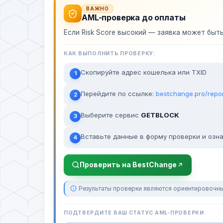
ВАЖНО
AML-проверка до оплаты
Если Risk Score высокий — заявка может быт
КАК ВЫПОЛНИТЬ ПРОВЕРКУ:
Скопируйте адрес кошелька или TXID
1
Перейдите по ссылке:
bestchange.pro/repo
2
Выберите сервис
GETBLOCK
3
Вставьте данные в форму проверки и озна
4
Проверить на BestChange
Результаты проверки являются ориентировочны
ПОДТВЕРДИТЕ ВАШ СТАТУС AML-ПРОВЕРКИ