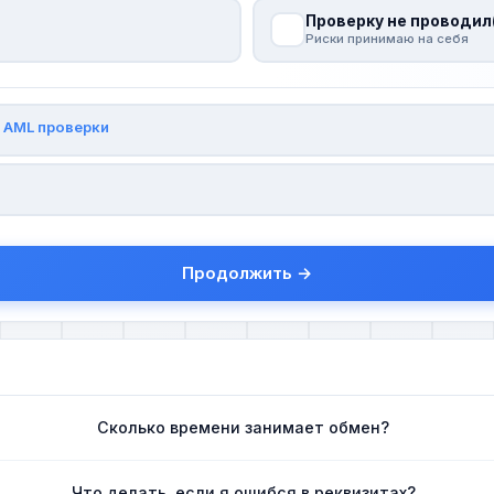
Проверку не проводил
Риски принимаю на себя
и
AML проверки
Продолжить →
Сколько времени занимает обмен?
Что делать, если я ошибся в реквизитах?