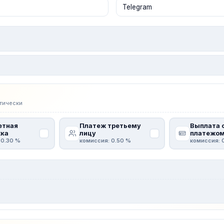
тически
етная
Платеж третьему
Выплата 
ка
лицу
платежо
 0.30 %
комиссия: 0.50 %
комиссия: 