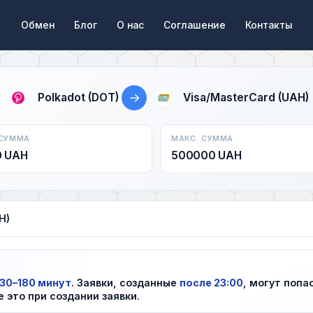
Обмен
Блог
О нас
Соглашение
Контакты
→
Polkadot (DOT)
Visa/MasterCard (UAH)
 СУММА
МАКС. СУММА
0 UAH
500000 UAH
H)
30–180 минут
. Заявки, созданные
после 23:00
, могут попа
е это при создании заявки.