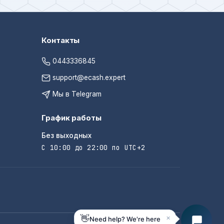
Контакты
0443336845
support@ecash.expert
Мы в Telegram
График работы
Без выходных
С 10:00 до 22:00 по UTC+2
×
👋
Need help? We're here