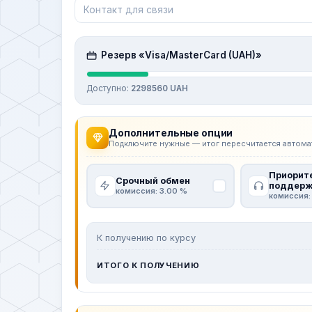
Резерв «Visa/MasterCard (UAH)»
Доступно:
2298560 UAH
Дополнительные опции
Подключите нужные — итог пересчитается автома
Приорит
Срочный обмен
поддерж
комиссия: 3.00 %
комиссия:
К получению по курсу
ИТОГО К ПОЛУЧЕНИЮ