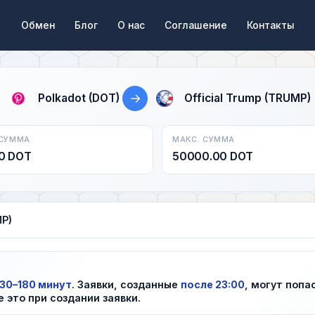
Обмен
Блог
О нас
Соглашение
Контакты
→
Polkadot (DOT)
Official Trump (TRUMP)
 СУММА
МАКС. СУММА
0 DOT
50000.00 DOT
MP)
30–180 минут
. Заявки, созданные
после 23:00
, могут попа
е это при создании заявки.