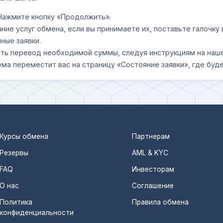
 Нажмите кнопку «Продолжить».
ание услуг обмена, если вы принимаете их, поставьте галочк
ные заявки.
шить перевод необходимой суммы, следуя инструкциям на наш
ема переместит вас на страницу «Состояние заявки», где буде
Курсы обмена
Партнерам
Резервы
AML & KYC
FAQ
Инвесторам
О нас
Соглашение
Политика
Правила обмена
конфиденциальности