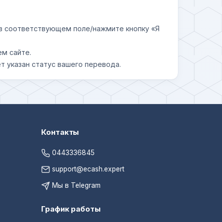
у в соответствующем поле/нажмите кнопку «Я
ем сайте.
т указан статус вашего перевода.
Контакты
0443336845
support@ecash.expert
Мы в Telegram
График работы