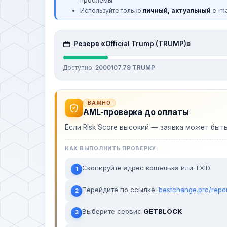
проблемы.
Используйте только
личный, актуальный
e-mai
Резерв «Official Trump (TRUMP)»
Доступно:
2000107.79 TRUMP
ВАЖНО
AML-проверка до оплаты
Если Risk Score высокий — заявка может быт
КАК ВЫПОЛНИТЬ ПРОВЕРКУ:
Скопируйте адрес кошелька или TXID
1
Перейдите по ссылке:
bestchange.pro/repo
2
Выберите сервис
GETBLOCK
3