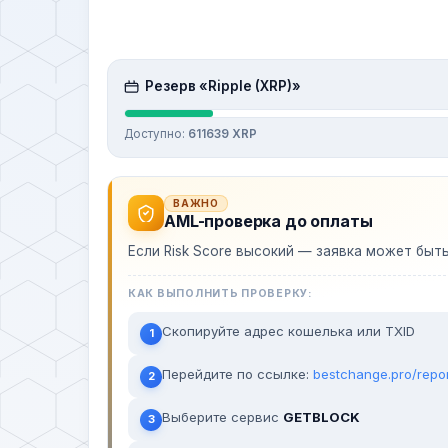
Резерв «Ripple (XRP)»
Доступно:
611639 XRP
ВАЖНО
AML-проверка до оплаты
Если Risk Score высокий — заявка может быт
КАК ВЫПОЛНИТЬ ПРОВЕРКУ:
Скопируйте адрес кошелька или TXID
1
Перейдите по ссылке:
bestchange.pro/repo
2
Выберите сервис
GETBLOCK
3