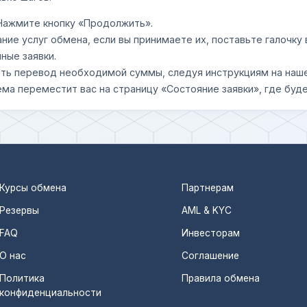
 Нажмите кнопку «Продолжить».
ание услуг обмена, если вы принимаете их, поставьте галочк
ные заявки.
шить перевод необходимой суммы, следуя инструкциям на наш
ема переместит вас на страницу «Состояние заявки», где буде
Курсы обмена
Партнерам
Резервы
AML & KYC
FAQ
Инвесторам
О нас
Соглашение
Политика
Правила обмена
конфиденциальности