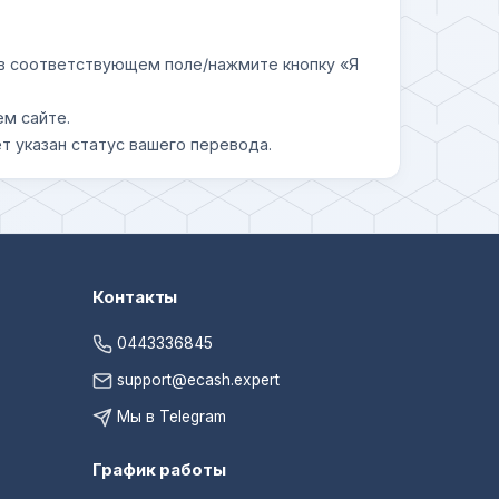
у в соответствующем поле/нажмите кнопку «Я
ем сайте.
т указан статус вашего перевода.
Контакты
0443336845
support@ecash.expert
Мы в Telegram
График работы