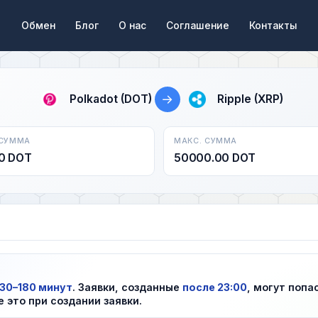
Обмен
Блог
О нас
Соглашение
Контакты
→
Polkadot (DOT)
Ripple (XRP)
 СУММА
МАКС. СУММА
0 DOT
50000.00 DOT
30–180 минут
. Заявки, созданные
после 23:00
, могут попа
е это при создании заявки.