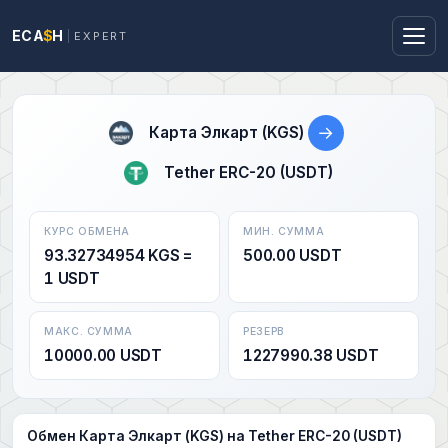
ECA
$
H
EXPERT
→
Карта Элкарт (KGS)
Tether ERC-20 (USDT)
КУРС ОБМЕНА
МИН. СУММА
93.32734954 KGS =
500.00 USDT
1 USDT
МАКС. СУММА
РЕЗЕРВ
10000.00 USDT
1227990.38 USDT
Обмен Карта Элкарт (KGS) на Tether ERC-20 (USDT)