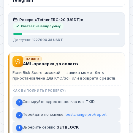
Резерв «Tether ERC-20 (USDT)»
Хватает на вашу сумму
Доступно:
1227990.38 USDT
ВАЖНО
AML-проверка до оплаты
Если Risk Score высокий — заявка может быть
приостановлена для KYC/SoF или возврата средств.
КАК ВЫПОЛНИТЬ ПРОВЕРКУ:
Скопируйте адрес кошелька или TXID
1
Перейдите по ссылке:
bestchange.pro/report
2
Выберите сервис
GETBLOCK
3