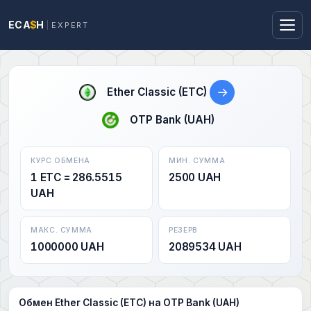
ECA
$
H
EXPERT
→
Ether Classic (ETC)
OTP Bank (UAH)
КУРС ОБМЕНА
МИН. СУММА
1 ETC = 286.5515
2500 UAH
UAH
МАКС. СУММА
РЕЗЕРВ
1000000 UAH
2089534 UAH
Обмен Ether Classic (ETC) на OTP Bank (UAH)