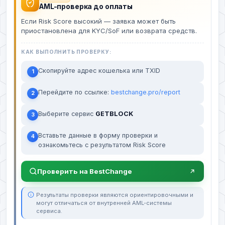
AML-проверка до оплаты
Если Risk Score высокий — заявка может быть
приостановлена для KYC/SoF или возврата средств.
КАК ВЫПОЛНИТЬ ПРОВЕРКУ:
Скопируйте адрес кошелька или TXID
1
Перейдите по ссылке:
bestchange.pro/report
2
Выберите сервис
GETBLOCK
3
Вставьте данные в форму проверки и
4
ознакомьтесь с результатом Risk Score
Проверить на BestChange
Результаты проверки являются ориентировочными и
могут отличаться от внутренней AML-системы
сервиса.