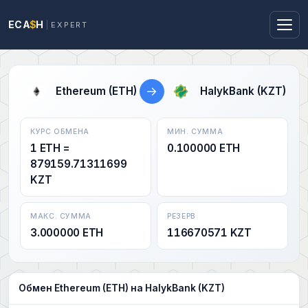
ECA
$
H
EXPERT
→
Ethereum (ETH)
HalykBank (KZT)
КУРС ОБМЕНА
МИН. СУММА
1 ETH =
0.100000 ETH
879159.71311699
KZT
МАКС. СУММА
РЕЗЕРВ
3.000000 ETH
116670571 KZT
Обмен Ethereum (ETH) на HalykBank (KZT)