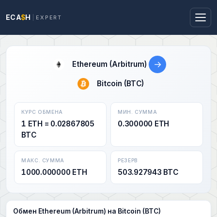
ECA
$
H
EXPERT
→
Ethereum (Arbitrum)
Bitcoin (BTC)
КУРС ОБМЕНА
МИН. СУММА
1 ETH = 0.02867805
0.300000 ETH
BTC
МАКС. СУММА
РЕЗЕРВ
1000.000000 ETH
503.927943 BTC
Обмен Ethereum (Arbitrum) на Bitcoin (BTC)