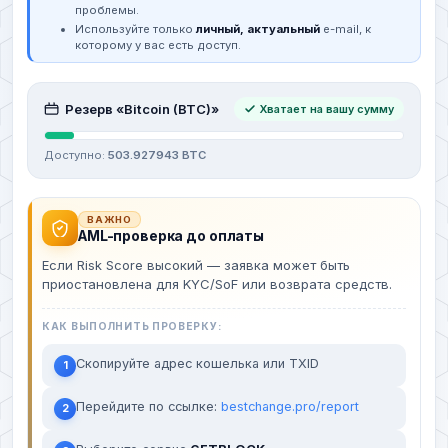
проблемы.
Используйте только
личный, актуальный
e-mail, к
которому у вас есть доступ.
Резерв «Bitcoin (BTC)»
Хватает на вашу сумму
Доступно:
503.927943 BTC
ВАЖНО
AML-проверка до оплаты
Если Risk Score высокий — заявка может быть
приостановлена для KYC/SoF или возврата средств.
КАК ВЫПОЛНИТЬ ПРОВЕРКУ:
Скопируйте адрес кошелька или TXID
1
Перейдите по ссылке:
bestchange.pro/report
2