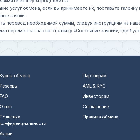
 Нажмите кнопку «Продолжить».
ание услуг обмена, если вы принимаете их, поставьте галочк
ные заявки.
шить перевод необходимой суммы, следуя инструкциям на наш
ема переместит вас на страницу «Состояние заявки», где буде
Курсы обмена
Партнерам
Резервы
AML & KYC
FAQ
Инвесторам
О нас
Соглашение
Политика
Правила обмена
конфиденциальности
Акции