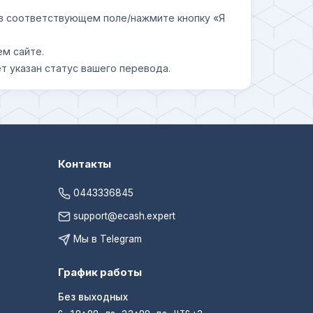
у в соответствующем поле/нажмите кнопку «Я
ем сайте.
т указан статус вашего перевода.
Контакты
0443336845
support@ecash.expert
Мы в Telegram
График работы
Без выходных