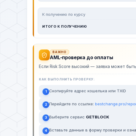
К получению по курсу
ИТОГО К ПОЛУЧЕНИЮ
ВАЖНО
AML-проверка до оплаты
Если Risk Score высокий — заявка может быт
КАК ВЫПОЛНИТЬ ПРОВЕРКУ:
Скопируйте адрес кошелька или TXID
1
Перейдите по ссылке:
bestchange.pro/repo
2
Выберите сервис
GETBLOCK
3
Вставьте данные в форму проверки и озна
4