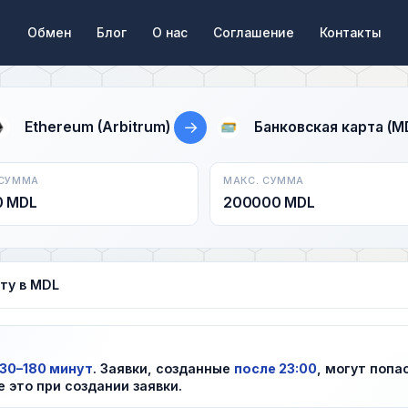
Обмен
Блог
О нас
Соглашение
Контакты
→
Ethereum (Arbitrum)
Банковская карта (M
 СУММА
МАКС. СУММА
0 MDL
200000 MDL
рту в MDL
30–180 минут
. Заявки, созданные
после 23:00
, могут попа
е это при создании заявки.