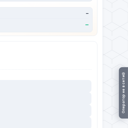
—
—
Оператор не в сети