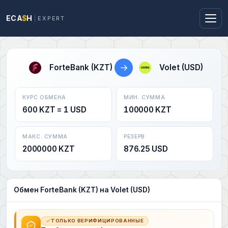
ECA
$
H
EXPERT
→
ForteBank (KZT)
Volet (USD)
КУРС ОБМЕНА
МИН. СУММА
600 KZT = 1 USD
100000 KZT
МАКС. СУММА
РЕЗЕРВ
2000000 KZT
876.25 USD
Обмен ForteBank (KZT) на Volet (USD)
ТОЛЬКО ВЕРИФИЦИРОВАННЫЕ