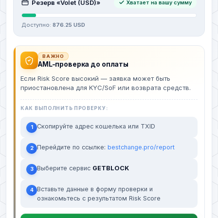
Резерв «Volet (USD)»
Хватает на вашу сумму
Доступно:
876.25 USD
ВАЖНО
AML-проверка до оплаты
Если Risk Score высокий — заявка может быть
приостановлена для KYC/SoF или возврата средств.
КАК ВЫПОЛНИТЬ ПРОВЕРКУ:
Скопируйте адрес кошелька или TXID
1
Перейдите по ссылке:
bestchange.pro/report
2
Выберите сервис
GETBLOCK
3
Вставьте данные в форму проверки и
4
ознакомьтесь с результатом Risk Score