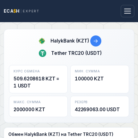
ECA
$
H
EXPERT
→
HalykBank (KZT)
Tether TRC20 (USDT)
КУРС ОБМЕНА
МИН. СУММА
509.6208618 KZT =
100000 KZT
1 USDT
МАКС. СУММА
РЕЗЕРВ
2000000 KZT
42269063.00 USDT
Обмен HalykBank (KZT) на Tether TRC20 (USDT)