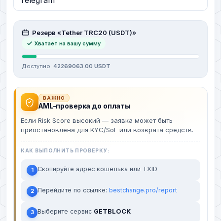
Резерв «Tether TRC20 (USDT)»
Хватает на вашу сумму
Доступно:
42269063.00 USDT
ВАЖНО
AML-проверка до оплаты
Если Risk Score высокий — заявка может быть
приостановлена для KYC/SoF или возврата средств.
КАК ВЫПОЛНИТЬ ПРОВЕРКУ:
Скопируйте адрес кошелька или TXID
1
Перейдите по ссылке:
bestchange.pro/report
2
Выберите сервис
GETBLOCK
3