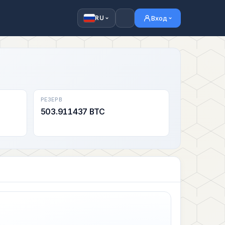
Вход
RU
РЕЗЕРВ
503.911437 BTC