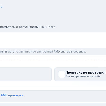
rt
комьтесь с результатом Risk Score
ми и могут отличаться от внутренней AML-системы сервиса.
Проверку не проводил
Риски принимаю на себя
и
AML проверки