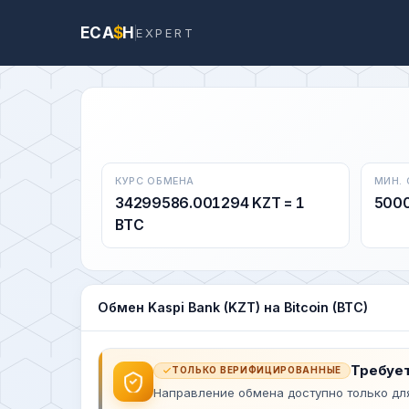
ECA
$
H
EXPERT
КУРС ОБМЕНА
МИН.
34299586.001294 KZT = 1
500
BTC
Обмен Kaspi Bank (KZT) на Bitcoin (BTC)
Требует
ТОЛЬКО ВЕРИФИЦИРОВАННЫЕ
Направление обмена доступно только дл