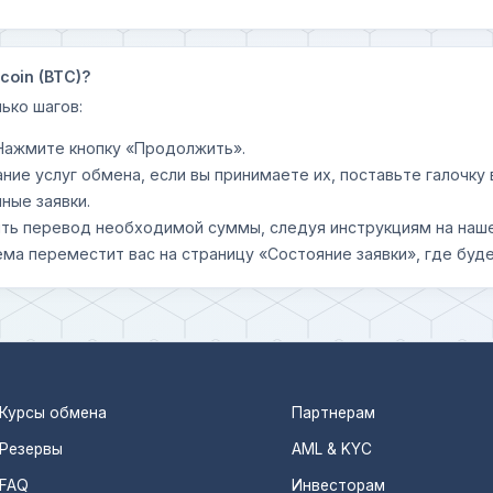
coin (BTC)?
ько шагов:
 Нажмите кнопку «Продолжить».
ание услуг обмена, если вы принимаете их, поставьте галочк
ные заявки.
шить перевод необходимой суммы, следуя инструкциям на наш
ема переместит вас на страницу «Состояние заявки», где буде
Курсы обмена
Партнерам
Резервы
AML & KYC
FAQ
Инвесторам