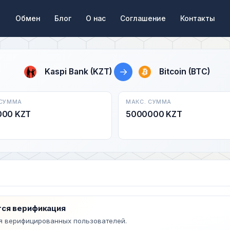
Обмен
Блог
О нас
Соглашение
Контакты
→
Kaspi Bank (KZT)
Bitcoin (BTC)
 СУММА
МАКС. СУММА
000 KZT
5000000 KZT
ся верификация
я верифицированных пользователей.