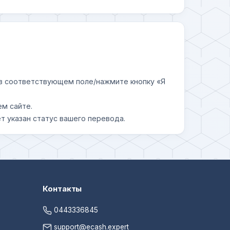
у в соответствующем поле/нажмите кнопку «Я
ем сайте.
т указан статус вашего перевода.
Контакты
0443336845
support@ecash.expert