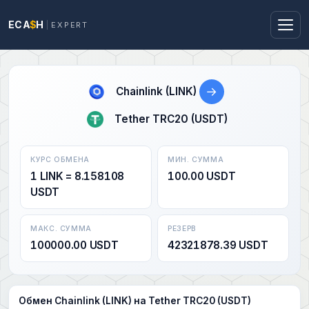
ECA
$
H
EXPERT
→
Chainlink (LINK)
Tether TRC20 (USDT)
КУРС ОБМЕНА
МИН. СУММА
1 LINK = 8.158108
100.00 USDT
USDT
МАКС. СУММА
РЕЗЕРВ
100000.00 USDT
42321878.39 USDT
Обмен Chainlink (LINK) на Tether TRC20 (USDT)