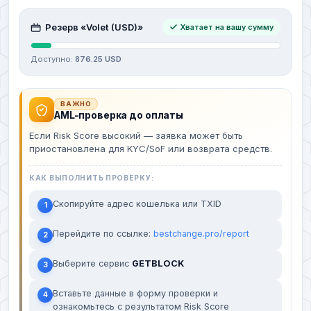
Резерв «Volet (USD)»
Хватает на вашу сумму
Доступно:
876.25 USD
ВАЖНО
AML-проверка до оплаты
Если Risk Score высокий — заявка может быть
приостановлена для KYC/SoF или возврата средств.
КАК ВЫПОЛНИТЬ ПРОВЕРКУ:
Скопируйте адрес кошелька или TXID
1
Перейдите по ссылке:
bestchange.pro/report
2
Выберите сервис
GETBLOCK
3
Вставьте данные в форму проверки и
4
ознакомьтесь с результатом Risk Score