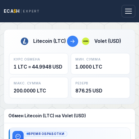
ECA
$
H
EXPERT
→
Litecoin (LTC)
Volet (USD)
КУРС ОБМЕНА
МИН. СУММА
1 LTC = 44.9948 USD
1.0000 LTC
МАКС. СУММА
РЕЗЕРВ
200.0000 LTC
876.25 USD
Обмен Litecoin (LTC) на Volet (USD)
ВРЕМЯ ОБРАБОТКИ