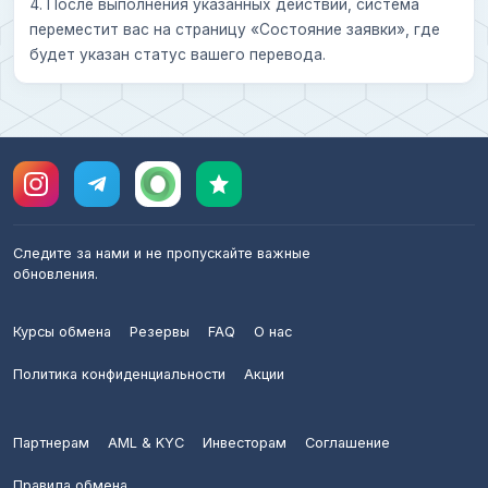
4. После выполнения указанных действий, система
переместит вас на страницу «Состояние заявки», где
будет указан статус вашего перевода.
Следите за нами и не пропускайте важные
обновления.
Курсы обмена
Резервы
FAQ
О нас
Политика конфиденциальности
Акции
Партнерам
AML & KYC
Инвесторам
Соглашение
Правила обмена