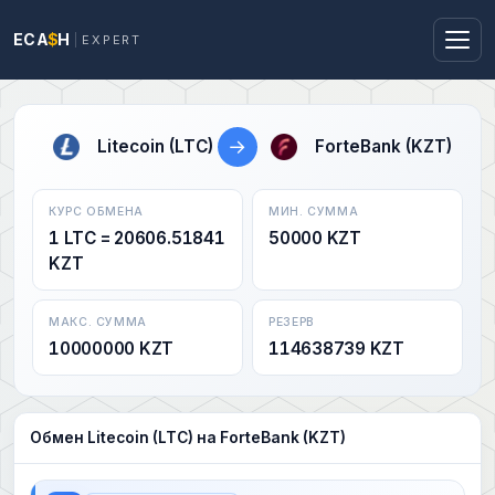
ECA
$
H
EXPERT
→
Litecoin (LTC)
ForteBank (KZT)
КУРС ОБМЕНА
МИН. СУММА
1 LTC = 20606.51841
50000 KZT
KZT
МАКС. СУММА
РЕЗЕРВ
10000000 KZT
114638739 KZT
Обмен Litecoin (LTC) на ForteBank (KZT)