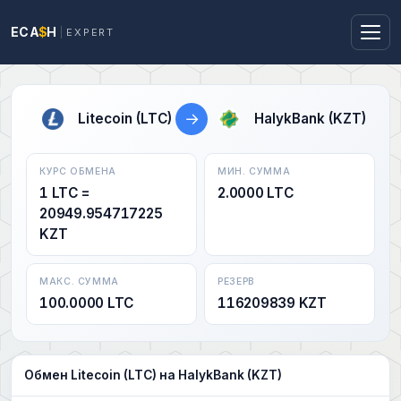
ECA
$
H
EXPERT
→
Litecoin (LTC)
HalykBank (KZT)
КУРС ОБМЕНА
МИН. СУММА
1 LTC =
2.0000 LTC
20949.954717225
KZT
МАКС. СУММА
РЕЗЕРВ
100.0000 LTC
116209839 KZT
Обмен Litecoin (LTC) на HalykBank (KZT)