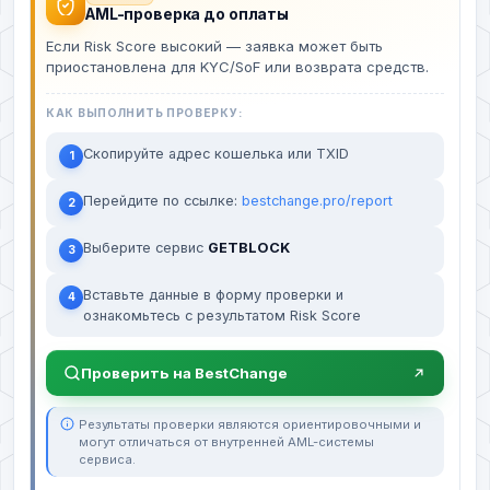
AML-проверка до оплаты
Если Risk Score высокий — заявка может быть
приостановлена для KYC/SoF или возврата средств.
КАК ВЫПОЛНИТЬ ПРОВЕРКУ:
Скопируйте адрес кошелька или TXID
1
Перейдите по ссылке:
bestchange.pro/report
2
Выберите сервис
GETBLOCK
3
Вставьте данные в форму проверки и
4
ознакомьтесь с результатом Risk Score
Проверить на BestChange
Результаты проверки являются ориентировочными и
могут отличаться от внутренней AML-системы
сервиса.