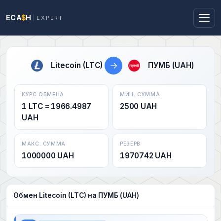
ECA
$
H
EXPERT
→
Litecoin (LTC)
ПУМБ (UAH)
КУРС ОБМЕНА
МИН. СУММА
1 LTC = 1966.4987
2500 UAH
UAH
МАКС. СУММА
РЕЗЕРВ
1000000 UAH
1970742 UAH
Обмен Litecoin (LTC) на ПУМБ (UAH)