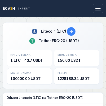
ECA
$
H
EXPERT
→
Litecoin (LTC)
Tether ERC-20 (USDT)
КУРС ОБМЕНА
МИН. СУММА
1 LTC = 43.7 USDT
150.00 USDT
МАКС. СУММА
РЕЗЕРВ
100000.00 USDT
1228188.34 USDT
Обмен Litecoin (LTC) на Tether ERC-20 (USDT)