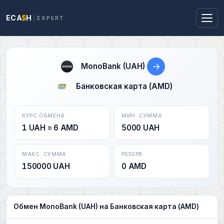
ECA
$
H
EXPERT
→
MonoBank (UAH)
Банковская карта (AMD)
КУРС ОБМЕНА
МИН. СУММА
1 UAH = 6 AMD
5000 UAH
МАКС. СУММА
РЕЗЕРВ
150000 UAH
0 AMD
Обмен MonoBank (UAH) на Банковская карта (AMD)