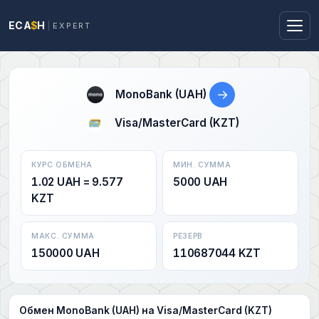
ECA
$
H
EXPERT
→
MonoBank (UAH)
Visa/MasterCard (KZT)
КУРС ОБМЕНА
МИН. СУММА
1.02 UAH = 9.577
5000 UAH
KZT
МАКС. СУММА
РЕЗЕРВ
150000 UAH
110687044 KZT
Обмен MonoBank (UAH) на Visa/MasterCard (KZT)