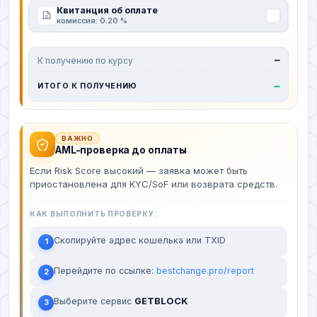
Квитанция об оплате
комиссия: 0.20 %
К получению по курсу
—
—
ИТОГО К ПОЛУЧЕНИЮ
ВАЖНО
AML-проверка до оплаты
Если Risk Score высокий — заявка может быть
приостановлена для KYC/SoF или возврата средств.
КАК ВЫПОЛНИТЬ ПРОВЕРКУ:
Скопируйте адрес кошелька или TXID
1
Перейдите по ссылке:
bestchange.pro/report
2
Выберите сервис
GETBLOCK
3