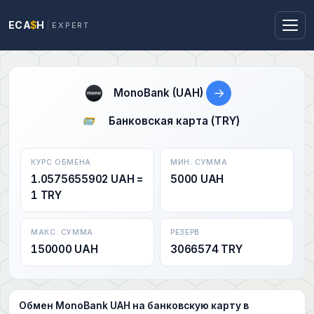
ECA
$
H
EXPERT
→
MonoBank (UAH)
Банковская карта (TRY)
КУРС ОБМЕНА
МИН. СУММА
1.0575655902 UAH =
5000 UAH
1 TRY
МАКС. СУММА
РЕЗЕРВ
150000 UAH
3066574 TRY
Обмен MonoBank UAH на банковскую карту в