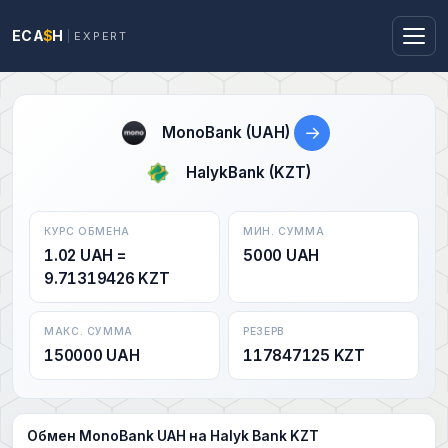
ECA
$
H
EXPERT
→
MonoBank (UAH)
HalykBank (KZT)
КУРС ОБМЕНА
МИН. СУММА
1.02 UAH =
5000 UAH
9.71319426 KZT
МАКС. СУММА
РЕЗЕРВ
150000 UAH
117847125 KZT
Обмен MonoBank UAH на Halyk Bank KZT