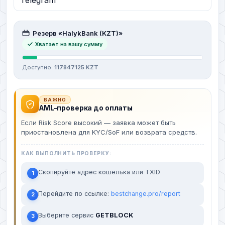
Резерв «HalykBank (KZT)»
Хватает на вашу сумму
Доступно:
117847125 KZT
ВАЖНО
AML-проверка до оплаты
Если Risk Score высокий — заявка может быть
приостановлена для KYC/SoF или возврата средств.
КАК ВЫПОЛНИТЬ ПРОВЕРКУ:
Скопируйте адрес кошелька или TXID
1
Перейдите по ссылке:
bestchange.pro/report
2
Выберите сервис
GETBLOCK
3