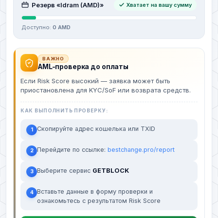
Резерв «Idram (AMD)»
Хватает на вашу сумму
Доступно:
0 AMD
ВАЖНО
AML-проверка до оплаты
Если Risk Score высокий — заявка может быть
приостановлена для KYC/SoF или возврата средств.
КАК ВЫПОЛНИТЬ ПРОВЕРКУ:
Скопируйте адрес кошелька или TXID
1
Перейдите по ссылке:
bestchange.pro/report
2
Выберите сервис
GETBLOCK
3
Вставьте данные в форму проверки и
4
ознакомьтесь с результатом Risk Score