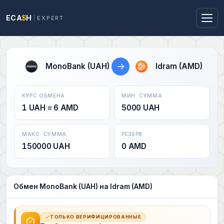
ECA
$
H
EXPERT
→
MonoBank (UAH)
Idram (AMD)
КУРС ОБМЕНА
МИН. СУММА
1 UAH = 6 AMD
5000 UAH
МАКС. СУММА
РЕЗЕРВ
150000 UAH
0 AMD
Обмен MonoBank (UAH) на Idram (AMD)
ТОЛЬКО ВЕРИФИЦИРОВАННЫЕ