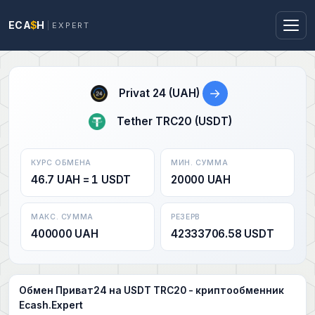
ECA
$
H
EXPERT
→
Privat 24 (UAH)
Tether TRC20 (USDT)
КУРС ОБМЕНА
МИН. СУММА
46.7 UAH = 1 USDT
20000 UAH
МАКС. СУММА
РЕЗЕРВ
400000 UAH
42333706.58 USDT
Обмен Приват24 на USDT TRC20 - криптообменник
Ecash.Expert