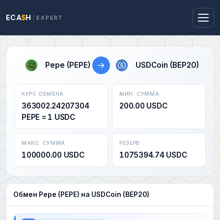
ECA
$
H
EXPERT
→
Pepe (PEPE)
USDCoin (BEP20)
КУРС ОБМЕНА
МИН. СУММА
363002.24207304
200.00 USDC
PEPE = 1 USDC
МАКС. СУММА
РЕЗЕРВ
100000.00 USDC
1075394.74 USDC
Обмен Pepe (PEPE) на USDCoin (BEP20)