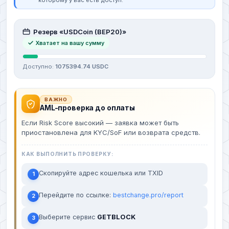
которому у вас есть доступ.
Резерв «USDCoin (BEP20)»
Хватает на вашу сумму
Доступно:
1075394.74 USDC
ВАЖНО
AML-проверка до оплаты
Если Risk Score высокий — заявка может быть
приостановлена для KYC/SoF или возврата средств.
КАК ВЫПОЛНИТЬ ПРОВЕРКУ:
Скопируйте адрес кошелька или TXID
1
Перейдите по ссылке:
bestchange.pro/report
2
Выберите сервис
GETBLOCK
3