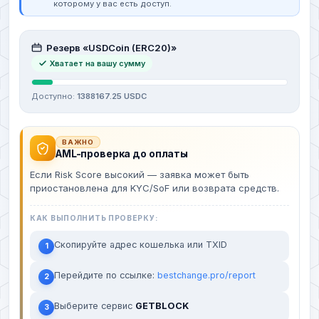
которому у вас есть доступ.
Резерв «USDCoin (ERC20)»
Хватает на вашу сумму
Доступно:
1388167.25 USDC
ВАЖНО
AML-проверка до оплаты
Если Risk Score высокий — заявка может быть
приостановлена для KYC/SoF или возврата средств.
КАК ВЫПОЛНИТЬ ПРОВЕРКУ:
Скопируйте адрес кошелька или TXID
1
Перейдите по ссылке:
bestchange.pro/report
2
Выберите сервис
GETBLOCK
3