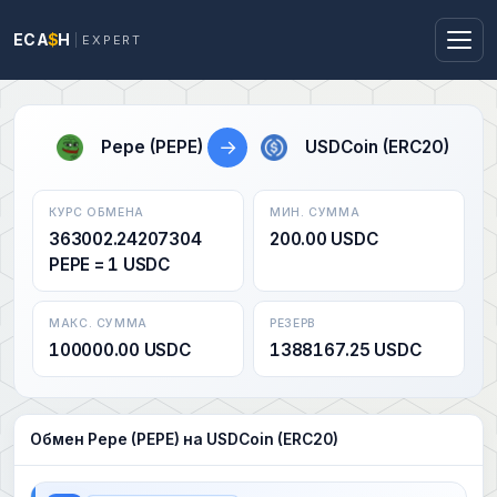
ECA
$
H
EXPERT
→
Pepe (PEPE)
USDCoin (ERC20)
КУРС ОБМЕНА
МИН. СУММА
363002.24207304
200.00 USDC
PEPE = 1 USDC
МАКС. СУММА
РЕЗЕРВ
100000.00 USDC
1388167.25 USDC
Обмен Pepe (PEPE) на USDCoin (ERC20)